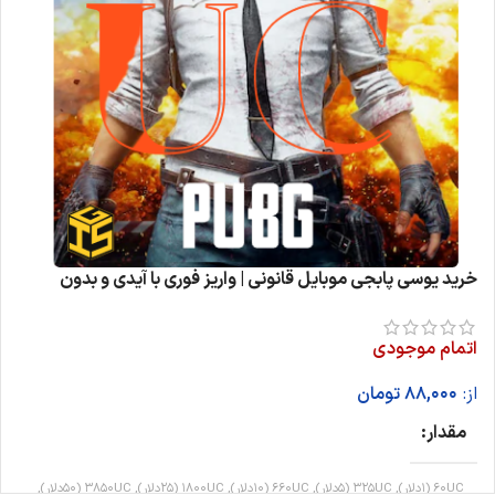
خرید یوسی پابجی موبایل قانونی | واریز فوری با آیدی و بدون
ریسک بن
اتمام موجودی
از:
88,000
تومان
مقدار
60UC (1دلار), 325UC (5دلار), 660UC (10دلار), 1800UC (25دلار), 3850UC (50دلار),