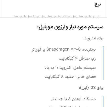
نوع
بتل پس وارزون موبایل, بتل پس باندل وارزون موبایل, بتل پس بلک سل وارزون موبایل
سیستم مورد نیاز وارزون موبایل:
برای اندروید:
پردازنده: Snapdragon 730G یا قوی‌تر
رم: حداقل 4 گیگابایت
سیستم عامل: اندروید 10 به بالا
فضای خالی: حدود 8 گیگابایت
برای iOS (اپل):
دستگاه: آیفون 8 یا جدیدتر