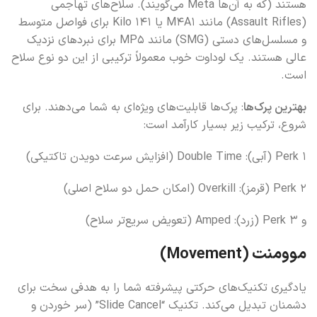
هستند (که به آن‌ها Meta می‌گویند). سلاح‌های تهاجمی
(Assault Rifles) مانند M4A1 یا Kilo 141 برای فواصل متوسط
و مسلسل‌های دستی (SMG) مانند MP5 برای نبردهای نزدیک
عالی هستند. یک لوداوت خوب معمولاً ترکیبی از این دو نوع سلاح
است.
بهترین پرک‌ها
: پرک‌ها قابلیت‌های ویژه‌ای به شما می‌دهند. برای
شروع، ترکیب زیر بسیار کارآمد است:
Perk 1 (آبی): Double Time (افزایش سرعت دویدن تاکتیکی)
Perk 2 (قرمز): Overkill (امکان حمل دو سلاح اصلی)
و Perk 3 (زرد): Amped (تعویض سریع‌تر سلاح)
موومنت (Movement)
یادگیری تکنیک‌های حرکتی پیشرفته شما را به هدفی سخت برای
دشمنان تبدیل می‌کند. تکنیک “Slide Cancel” (سر خوردن و