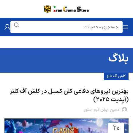
بلاگ
کلش آف کلنز
بهترین نیروهای دفاعی کلن کستل در کلش آف کلنز
(آپدیت 2025)
ادمین ایران گیم استور
20