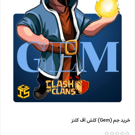
خرید جم (Gem) کلش آف کلنز