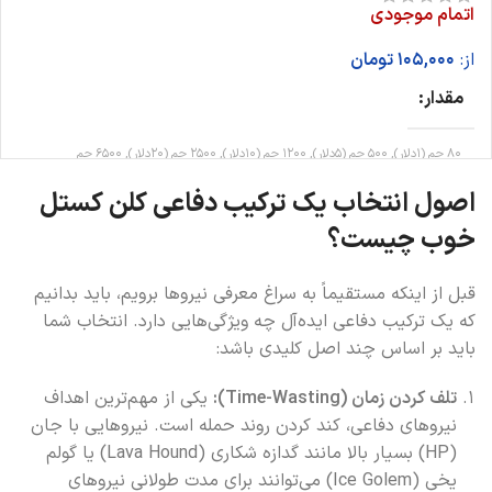
اتمام موجودی
از:
105,000
تومان
مقدار
80 جم (1دلار), 500 جم (5دلار), 1200 جم (10دلار), 2500 جم (20دلار), 6500 جم
(50دلار), 14000 جم (100دلار)
اصول انتخاب یک ترکیب دفاعی کلن کستل
خوب چیست؟
قبل از اینکه مستقیماً به سراغ معرفی نیروها برویم، باید بدانیم
که یک ترکیب دفاعی ایده‌آل چه ویژگی‌هایی دارد. انتخاب شما
باید بر اساس چند اصل کلیدی باشد:
تلف کردن زمان (Time-Wasting):
یکی از مهم‌ترین اهداف
نیروهای دفاعی، کند کردن روند حمله است. نیروهایی با جان
(HP) بسیار بالا مانند گدازه شکاری (Lava Hound) یا گولم
یخی (Ice Golem) می‌توانند برای مدت طولانی نیروهای