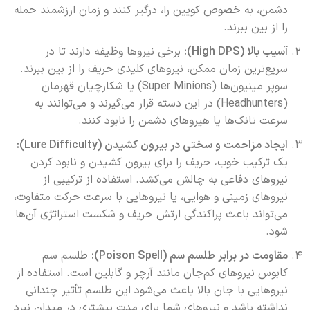
دشمن، به خصوص کویین را، درگیر کنند و زمان ارزشمند حمله
را از بین ببرند.
آسیب بالا (High DPS):
برخی نیروها وظیفه دارند تا در
سریع‌ترین زمان ممکن، نیروهای کلیدی حریف را از بین ببرند.
سوپر مینیون‌ها (Super Minions) یا شکارچیان قهرمان
(Headhunters) در این دسته قرار می‌گیرند و می‌توانند به
سرعت تانک‌ها یا هیروهای دشمن را نابود کنند.
ایجاد مزاحمت و سختی در بیرون کشیدن (Lure Difficulty):
یک ترکیب خوب، حریف را برای بیرون کشیدن و نابود کردن
نیروهای دفاعی به چالش می‌کشد. استفاده از ترکیبی از
نیروهای زمینی و هوایی، یا نیروهایی با سرعت حرکت متفاوت،
می‌تواند باعث پراکندگی ارتش حریف و شکست استراتژی آن‌ها
شود.
مقاومت در برابر طلسم سم (Poison Spell):
طلسم سم
کابوس نیروهای کم‌جان مانند آرچر و گابلین است. استفاده از
نیروهایی با جان بالا باعث می‌شود این طلسم تأثیر چندانی
نداشته باشد و نیروهای شما برای مدت بیشتری در میدان نبرد