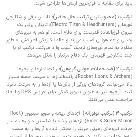
باید برای مقابله با قوی‌ترین ارتش‌ها طراحی شوند.
ترکیب ۱ (محبوب‌ترین ترکیب حال حاضر):
تایتان برقی و شکارچی
قهرمان (Electro Titan & Headhunters): تایتان برقی یک
نیروی فوق‌العاده قدرتمند برای دفاع است. او هم به نیروهای
زمینی و هم هوایی آسیب می‌زند و هاله الکتریکی اطرافش به طور
مداوم به تمام نیروهای نزدیک آسیب وارد می‌کند. ترکیب او با
چند شکارچی قهرمان، یک دفاع مرگبار را شکل می‌دهد.
ترکیب ۲ (ضد حملات هوایی گروهی):
راکت‌اندازها و آرچرها
(Rocket Loons & Archers): راکت‌اندازها با سرعت حمله بسیار
بالا، می‌توانند گروه‌های بزرگی از بالن‌ها یا اژدها را به سرعت نابود
کنند. آرچرها نیز به عنوان نیروی کمکی برای افزایش DPS و ایجاد
مزاحمت عمل می‌کنند.
ترکیب ۳ (ترکیب نوآورانه):
اژدهای ریشه و سوپر مینیون (Root
Rider & Super Minion): اژدهای ریشه با شکستن دیوارها، مسیر
حرکت نیروهای زمینی حریف را مختل کرده و آن‌ها را به سمت
تله‌ها هدایت می‌کند. در همین حین، سوپر مینیون‌ها از آسمان