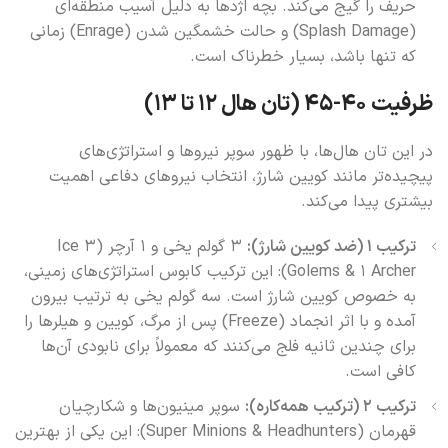
حریف را گیج می‌کند. بچه اژدها به دلیل آسیب منطقه‌ای
(Splash Damage) و حالت خشمگین شدن (Enrage) زمانی
که تنها باشد، بسیار خطرناک است.
ظرفیت ۴۰-۴۵ (تان هال ۱۲ تا ۱۳)
در این تان هال‌ها، با ظهور سوپر نیروها و استراتژی‌های
پیچیده‌تر مانند کویین شارژ، انتخاب نیروهای دفاعی اهمیت
بیشتری پیدا می‌کند.
ترکیب ۱ (ضد کویین شارژ):
۳ گولم یخی و ۱ آرچر (3 Ice
Golems & 1 Archer): این ترکیب کابوس استراتژی‌های زمینی،
به خصوص کویین شارژ است. سه گولم یخی به ترتیب بیرون
آمده و با اثر انجماد (Freeze) پس از مرگ، کویین و هیلرها را
برای چندین ثانیه فلج می‌کنند که معمولاً برای نابودی آن‌ها
کافی است.
ترکیب ۲ (ترکیب همه‌کاره):
سوپر مینیون‌ها و شکارچیان
قهرمان (Super Minions & Headhunters): این یکی از بهترین